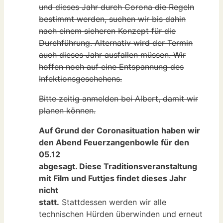
und dieses Jahr durch Corona die Regeln
bestimmt werden, suchen wir bis dahin
nach einem sicheren Konzept für die
Durchführung. Alternativ wird der Termin
auch dieses Jahr ausfallen müssen. Wir
hoffen noch auf eine Entspannung des
Infektionsgeschehens.
Bitte zeitig anmelden bei Albert, damit wir
planen können.
Auf Grund der Coronasituation haben wir
den Abend Feuerzangenbowle für den
05.12
abgesagt. Diese Traditionsveranstaltung
mit Film und Futtjes findet dieses Jahr
nicht
statt.
Stattdessen werden wir alle
technischen Hürden überwinden und erneut