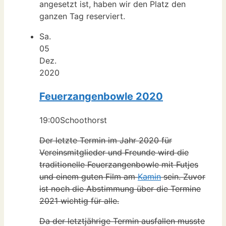
angesetzt ist, haben wir den Platz den
ganzen Tag reserviert.
Sa.
05
Dez.
2020
Feuerzangenbowle 2020
19:00
Schoothorst
Der letzte Termin im Jahr 2020 für
Vereinsmitglieder und Freunde wird die
traditionelle Feuerzangenbowle mit Futjes
und einem guten Film am
Kamin
sein. Zuvor
ist noch die Abstimmung über die Termine
2021 wichtig für alle.
Da der letztjährige Termin ausfallen musste