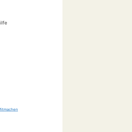
ilfe
itmachen