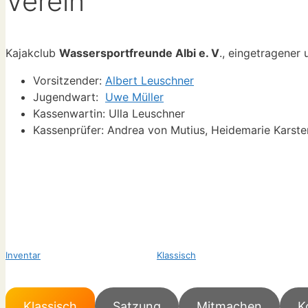
Verein
Kajakclub
Wassersportfreunde Albi e. V
., eingetragener
Vorsitzender:
Albert Leuschner
Jugendwart:
Uwe Müller
Kassenwartin: Ulla Leuschner
Kassenprüfer: Andrea von Mutius, Heidemarie Karste
Inventar
Klassisch
Klassisch
Satzung
Mitmachen
K