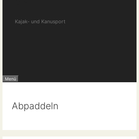
e.V.
Kajak- und Kanusport
Menü
Abpaddeln