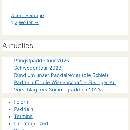
Ältere Beiträge
Seite
Seite
1
2
Weiter
→
Aktuelles
Pfingstpaddeltour 2025
Schwedentour 2023
Rund um unser Paddelrevier (die Schlei)
Paddeln für die Wissenschaft – Füsinger Au
Vorschlag fürs Sommerpaddeln 2023
Feiern
Paddeln
Termine
Uncategorized