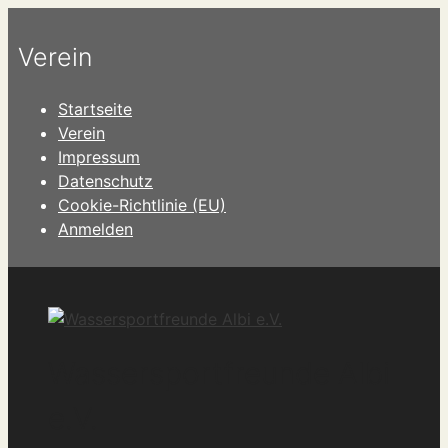
Zum
Inhalt
Verein
springen
Startseite
Verein
Impressum
Datenschutz
Cookie-Richtlinie (EU)
Anmelden
Wassersportfreunde Albi
e.V.