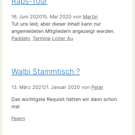
Raps-Tour
16. Juni 2020
15. Mai 2020
von
Martin
Tut uns leid, aber dieser Inhalt kann nur
angemeldeten Mitgliedern angezeigt werden.
Kategorien
Schlagwörter
Paddeln
,
Termine
Loiter Au
Walbi Stammtisch ?
13. März 2021
21. Januar 2020
von
Peter
Das wichtigste Requisit hätten wir dann schon
mal
Kategorien
Feiern