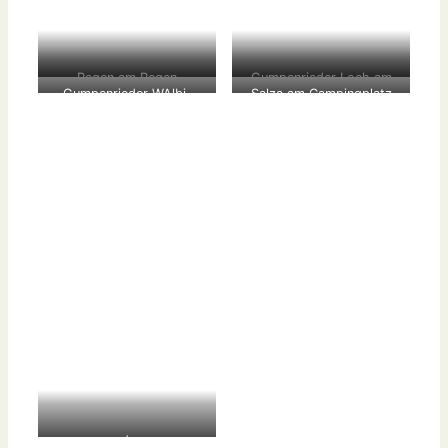
Regen am Regen
Gumpenrieder Loch am
Gumpenrieder-WAlbi-
Salza am Campingplatz
Regen
rudel
+